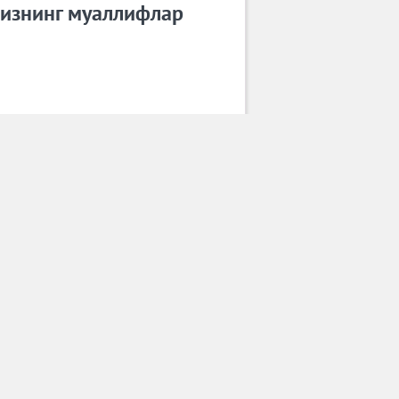
изнинг муаллифлар
БАХТИЁР НАСИМОВ
Барча муаллифлар