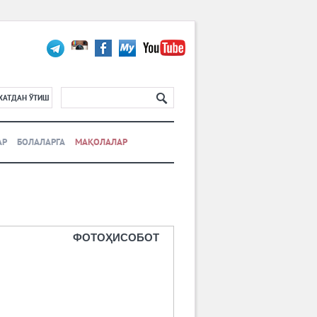
ХАТДАН ЎТИШ
АР
БОЛАЛАРГА
МАҚОЛАЛАР
ФОТОҲИСОБОТ