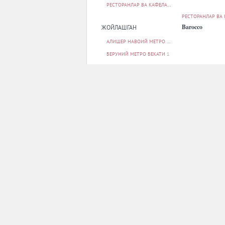
РЕСТОРАНЛАР ВА КАФЕЛАР
42
РЕСТОРАНЛАР ВА
Barocco
ЖОЙЛАШГАН
АЛИШЕР НАВОИЙ МЕТРО БЕКАТИ
1
БЕРУНИЙ МЕТРО БЕКАТИ
1
БУНЁДКОР МЕТРО БЕКАТИ
5
МИЛЛИЙ БОҒ МЕТРО БЕКАТИ
1
МИНГ ЎРИК МЕТРО БЕКАТИ
1
БАРЧАСИ
РЕСТОРАНЛАР ВА
ПАРКОВКА
City Grill
ЙУҚ
9
БОР
32