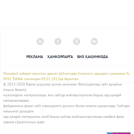
РЕКЛАМА
ҲАМКОРЛАРГА
БИЗ ҲАҚИМИЗДА
Оммавий ахборот воситаси давлат рўйхатидан ўтганлиги ҳақидаги гувоҳнома №
0942 ЎзМАА томонидан 09.01.2013да берилган
© 2013-2020 Барча ҳуқуқлар ҳимоя қилинган. Фотосуратлар, сайт дизайни
(ташқи безаги),
муаллифлик материаллари, ёки сайтда жойлаштирилган бошқа ҳар қандай
материаллардан
фойдаланиш фақат сайт маъмурияти рухсати билан амалга оширилади. Сайтдан
маълумот руҳидаги
ҳар қандай материални олиб бошқа сайтда жойлаштирилганда манбага фаол
ҳавола кўрсатилиши шарт.