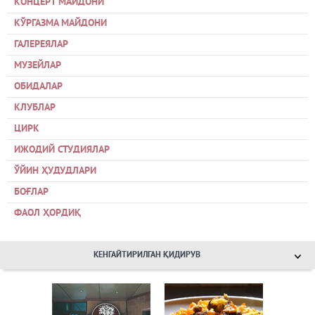
КОНЦЕРТ МАЙДОНИ
КЎРГАЗМА МАЙДОНИ
ГАЛЕРЕЯЛАР
МУЗЕЙЛАР
ОБИДАЛАР
КЛУБЛАР
ЦИРК
ИЖОДИЙ СТУДИЯЛАР
ЎЙИН ҲУДУДЛАРИ
БОҒЛАР
ФАОЛ ҲОРДИҚ
КЕНГАЙТИРИЛГАН ҚИДИРУВ