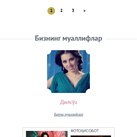
1
2
3
»
Бизнинг муаллифлар
Дилсўз
Барча муаллифлар
ФОТОҲИСОБОТ