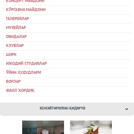
КОНЦЕРТ МАЙДОНИ
КЎРГАЗМА МАЙДОНИ
ГАЛЕРЕЯЛАР
МУЗЕЙЛАР
ОБИДАЛАР
КЛУБЛАР
ЦИРК
ИЖОДИЙ СТУДИЯЛАР
ЎЙИН ҲУДУДЛАРИ
БОҒЛАР
ФАОЛ ҲОРДИҚ
КЕНГАЙТИРИЛГАН ҚИДИРУВ