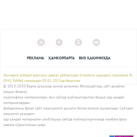
РЕКЛАМА
ҲАМКОРЛАРГА
БИЗ ҲАҚИМИЗДА
Оммавий ахборот воситаси давлат рўйхатидан ўтганлиги ҳақидаги гувоҳнома №
0942 ЎзМАА томонидан 09.01.2013да берилган
© 2013-2020 Барча ҳуқуқлар ҳимоя қилинган. Фотосуратлар, сайт дизайни
(ташқи безаги),
муаллифлик материаллари, ёки сайтда жойлаштирилган бошқа ҳар қандай
материаллардан
фойдаланиш фақат сайт маъмурияти рухсати билан амалга оширилади. Сайтдан
маълумот руҳидаги
ҳар қандай материални олиб бошқа сайтда жойлаштирилганда манбага фаол
ҳавола кўрсатилиши шарт.