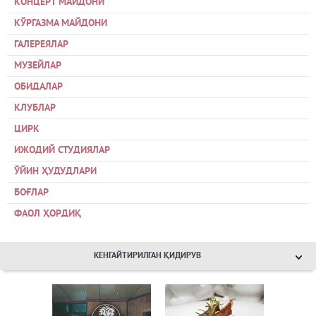
КОНЦЕРТ МАЙДОНИ
КЎРГАЗМА МАЙДОНИ
ГАЛЕРЕЯЛАР
МУЗЕЙЛАР
ОБИДАЛАР
КЛУБЛАР
ЦИРК
ИЖОДИЙ СТУДИЯЛАР
ЎЙИН ҲУДУДЛАРИ
БОҒЛАР
ФАОЛ ҲОРДИҚ
КЕНГАЙТИРИЛГАН ҚИДИРУВ