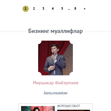
1
2
3
4
5
...
8
»
Бизнинг муаллифлар
Миршакар Файзуллаев
Барча муаллифлар
ФОТОҲИСОБОТ