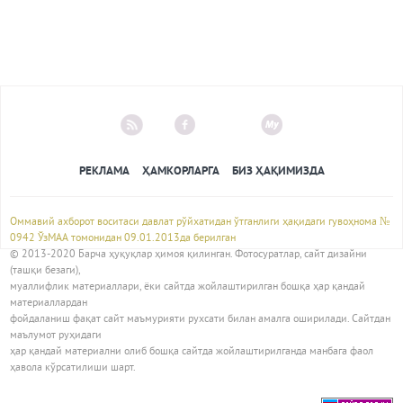
РЕКЛАМА
ҲАМКОРЛАРГА
БИЗ ҲАҚИМИЗДА
Оммавий ахборот воситаси давлат рўйхатидан ўтганлиги ҳақидаги гувоҳнома №
0942 ЎзМАА томонидан 09.01.2013да берилган
© 2013-2020 Барча ҳуқуқлар ҳимоя қилинган. Фотосуратлар, сайт дизайни
(ташқи безаги),
муаллифлик материаллари, ёки сайтда жойлаштирилган бошқа ҳар қандай
материаллардан
фойдаланиш фақат сайт маъмурияти рухсати билан амалга оширилади. Сайтдан
маълумот руҳидаги
ҳар қандай материални олиб бошқа сайтда жойлаштирилганда манбага фаол
ҳавола кўрсатилиши шарт.