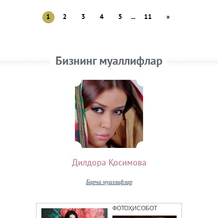
1
2
3
4
5
...
11
»
Бизнинг муаллифлар
Дилдора Қосимова
Барча муаллифлар
ФОТОҲИСОБОТ