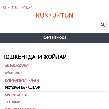
KUNUTUN
MYDAY
CАЙТ МЕНЮСИ
ТОШКЕНТДАГИ ЖОЙЛАР
АВИАКАССАЛАР
ДЎКОНЛАР
EVENT-АГЕНТЛИКЛАРИ
РЕСТОРАН ВА КАФЕЛАР
КИНОТЕАТРЛАР
ТЕАТРЛАР