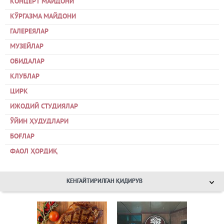
КОНЦЕРТ МАЙДОНИ
КЎРГАЗМА МАЙДОНИ
ГАЛЕРЕЯЛАР
МУЗЕЙЛАР
ОБИДАЛАР
КЛУБЛАР
ЦИРК
ИЖОДИЙ СТУДИЯЛАР
ЎЙИН ҲУДУДЛАРИ
БОҒЛАР
ФАОЛ ҲОРДИҚ
КЕНГАЙТИРИЛГАН ҚИДИРУВ