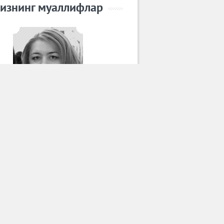
изнинг муаллифлар
Замира Мирзаева
Барча муаллифлар