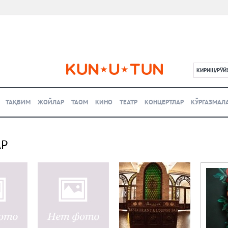
КИРИШ/РЎЙ
L
ТАҚВИМ
ЖОЙЛАР
ТАОМ
КИНО
ТЕАТР
КОНЦЕРТЛАР
КЎРГАЗМАЛ
АР