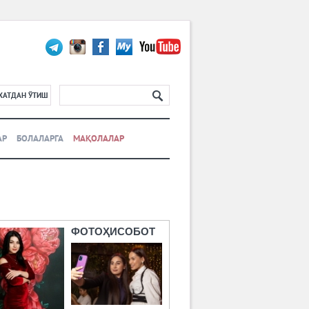
ХАТДАН ЎТИШ
АР
БОЛАЛАРГА
МАҚОЛАЛАР
ФОТОҲИСОБОТ