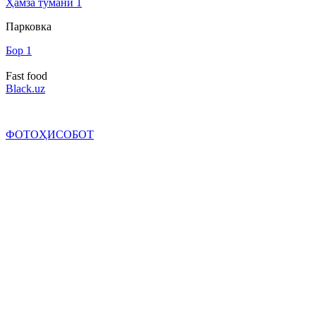
Ҳамза тумани
1
Парковка
Бор
1
Fast food
Black.uz
ФОТОҲИСОБОТ