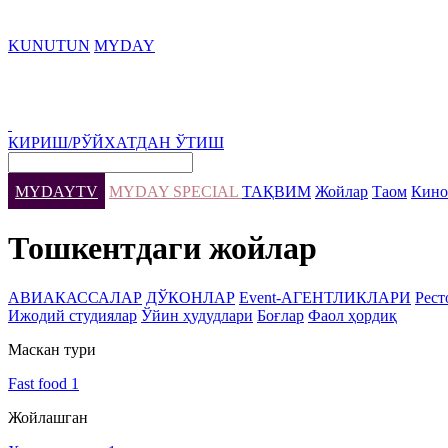
KUNUTUN
MYDAY
КИРИШ/РЎЙХАТДАН ЎТИШ
MYDAYTV
MYDAY SPECIAL
ТАҚВИМ
Жойлар
Таом
Кино
Тошкентдаги жойлар
АВИАКАССАЛАР
ДЎКОНЛАР
Event-АГЕНТЛИКЛАРИ
Рест
Ижодий студиялар
Ўйин ҳудудлари
Боғлар
Фаол ҳордиқ
Маскан тури
Fast food
1
Жойлашган