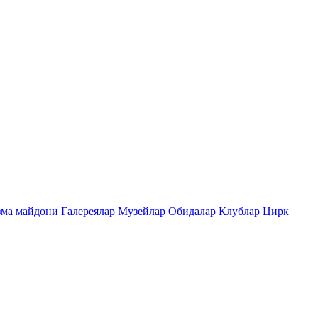
зма майдони
Галереялар
Музейлар
Обидалар
Клублар
Цирк