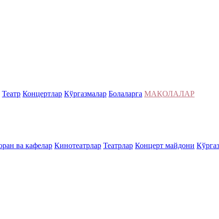
Театр
Концертлар
Кўргазмалар
Болаларга
МАҚОЛАЛАР
оран ва кафелар
Кинотеатрлар
Театрлар
Концерт майдони
Кўрга