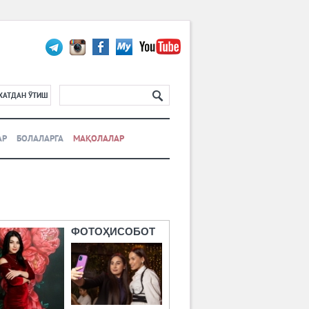
ХАТДАН ЎТИШ
АР
БОЛАЛАРГА
МАҚОЛАЛАР
ФОТОҲИСОБОТ