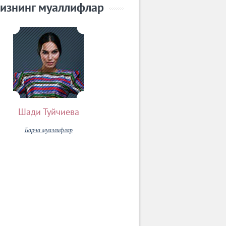
изнинг муаллифлар
Шади Туйчиева
Барча муаллифлар