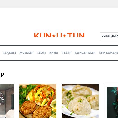
КИРИШ/РЎЙ
L
ТАҚВИМ
ЖОЙЛАР
ТАОМ
КИНО
ТЕАТР
КОНЦЕРТЛАР
КЎРГАЗМАЛ
АР