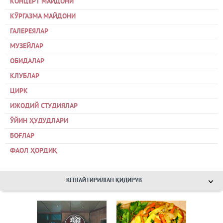
КОНЦЕРТ МАЙДОНИ
КЎРГАЗМА МАЙДОНИ
ГАЛЕРЕЯЛАР
МУЗЕЙЛАР
ОБИДАЛАР
КЛУБЛАР
ЦИРК
ИЖОДИЙ СТУДИЯЛАР
ЎЙИН ҲУДУДЛАРИ
БОҒЛАР
ФАОЛ ҲОРДИҚ
КЕНГАЙТИРИЛГАН ҚИДИРУВ