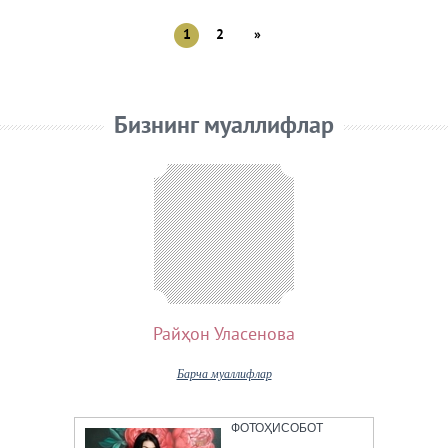
1
2
»
Бизнинг муаллифлар
Райҳон Уласенова
Барча муаллифлар
ФОТОҲИСОБОТ