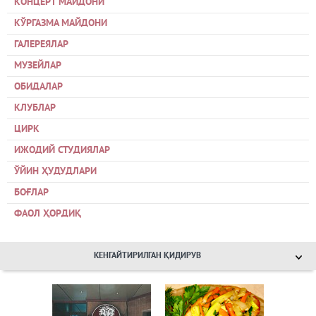
КОНЦЕРТ МАЙДОНИ
КЎРГАЗМА МАЙДОНИ
ГАЛЕРЕЯЛАР
МУЗЕЙЛАР
ОБИДАЛАР
КЛУБЛАР
ЦИРК
ИЖОДИЙ СТУДИЯЛАР
ЎЙИН ҲУДУДЛАРИ
БОҒЛАР
ФАОЛ ҲОРДИҚ
КЕНГАЙТИРИЛГАН ҚИДИРУВ