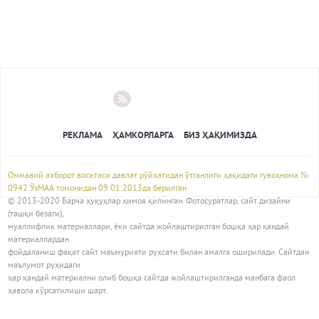
РЕКЛАМА
ҲАМКОРЛАРГА
БИЗ ҲАҚИМИЗДА
Оммавий ахборот воситаси давлат рўйхатидан ўтганлиги ҳақидаги гувоҳнома №
0942 ЎзМАА томонидан 09.01.2013да берилган
© 2013-2020 Барча ҳуқуқлар ҳимоя қилинган. Фотосуратлар, сайт дизайни
(ташқи безаги),
муаллифлик материаллари, ёки сайтда жойлаштирилган бошқа ҳар қандай
материаллардан
фойдаланиш фақат сайт маъмурияти рухсати билан амалга оширилади. Сайтдан
маълумот руҳидаги
ҳар қандай материални олиб бошқа сайтда жойлаштирилганда манбага фаол
ҳавола кўрсатилиши шарт.