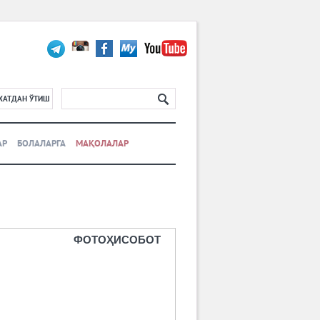
ХАТДАН ЎТИШ
АР
БОЛАЛАРГА
МАҚОЛАЛАР
ФОТОҲИСОБОТ