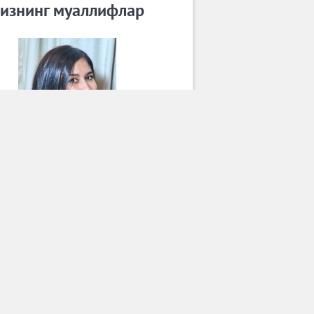
изнинг муаллифлар
Гулюз Умарова
Барча муаллифлар