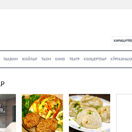
КИРИШ/РЎЙ
L
ТАҚВИМ
ЖОЙЛАР
ТАОМ
КИНО
ТЕАТР
КОНЦЕРТЛАР
КЎРГАЗМАЛ
АР