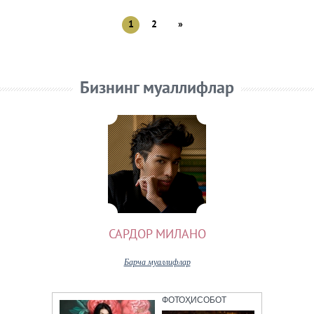
1
2
»
Бизнинг муаллифлар
САРДОР МИЛАНО
Барча муаллифлар
ФОТОҲИСОБОТ