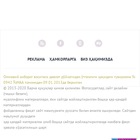
РЕКЛАМА
ҲАМКОРЛАРГА
БИЗ ҲАҚИМИЗДА
Оммавий ахборот воситаси давлат рўйхатидан ўтганлиги ҳақидаги гувоҳнома №
0942 ЎзМАА томонидан 09.01.2013да берилган
© 2013-2020 Барча ҳуқуқлар ҳимоя қилинган. Фотосуратлар, сайт дизайни
(ташқи безаги),
муаллифлик материаллари, ёки сайтда жойлаштирилган бошқа ҳар қандай
материаллардан
фойдаланиш фақат сайт маъмурияти рухсати билан амалга оширилади. Сайтдан
маълумот руҳидаги
ҳар қандай материални олиб бошқа сайтда жойлаштирилганда манбага фаол
ҳавола кўрсатилиши шарт.