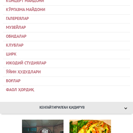
КОНЦЕРТ МАЙДОНИ
КЎРГАЗМА МАЙДОНИ
ГАЛЕРЕЯЛАР
МУЗЕЙЛАР
ОБИДАЛАР
КЛУБЛАР
ЦИРК
ИЖОДИЙ СТУДИЯЛАР
ЎЙИН ҲУДУДЛАРИ
БОҒЛАР
ФАОЛ ҲОРДИҚ
КЕНГАЙТИРИЛГАН ҚИДИРУВ