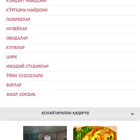
КОНЦЕРТ МАЙДОНИ
КЎРГАЗМА МАЙДОНИ
ГАЛЕРЕЯЛАР
МУЗЕЙЛАР
ОБИДАЛАР
КЛУБЛАР
ЦИРК
ИЖОДИЙ СТУДИЯЛАР
ЎЙИН ҲУДУДЛАРИ
БОҒЛАР
ФАОЛ ҲОРДИҚ
КЕНГАЙТИРИЛГАН ҚИДИРУВ