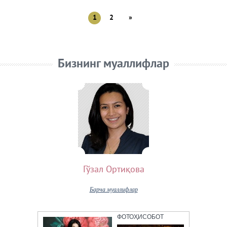
1
2
»
Бизнинг муаллифлар
Гўзал Ортиқова
Барча муаллифлар
ФОТОҲИСОБОТ