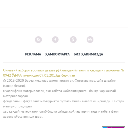
РЕКЛАМА
ҲАМКОРЛАРГА
БИЗ ҲАҚИМИЗДА
Оммавий ахборот воситаси давлат рўйхатидан ўтганлиги ҳақидаги гувоҳнома №
0942 ЎзМАА томонидан 09.01.2013да берилган
© 2013-2020 Барча ҳуқуқлар ҳимоя қилинган. Фотосуратлар, сайт дизайни
(ташқи безаги),
муаллифлик материаллари, ёки сайтда жойлаштирилган бошқа ҳар қандай
материаллардан
фойдаланиш фақат сайт маъмурияти рухсати билан амалга оширилади. Сайтдан
маълумот руҳидаги
ҳар қандай материални олиб бошқа сайтда жойлаштирилганда манбага фаол
ҳавола кўрсатилиши шарт.