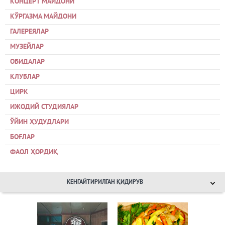
КОНЦЕРТ МАЙДОНИ
КЎРГАЗМА МАЙДОНИ
ГАЛЕРЕЯЛАР
МУЗЕЙЛАР
ОБИДАЛАР
КЛУБЛАР
ЦИРК
ИЖОДИЙ СТУДИЯЛАР
ЎЙИН ҲУДУДЛАРИ
БОҒЛАР
ФАОЛ ҲОРДИҚ
КЕНГАЙТИРИЛГАН ҚИДИРУВ