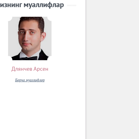
изнинг муаллифлар
Длянчев Арсен
Барча муаллифлар