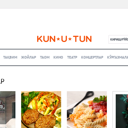
КИРИШ/РЎЙ
L
ТАҚВИМ
ЖОЙЛАР
ТАОМ
КИНО
ТЕАТР
КОНЦЕРТЛАР
КЎРГАЗМАЛ
АР