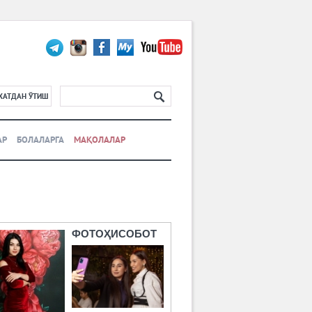
ХАТДАН ЎТИШ
АР
БОЛАЛАРГА
МАҚОЛАЛАР
ФОТОҲИСОБОТ