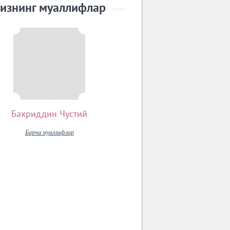
изнинг муаллифлар
Бахриддин Чустий
Барча муаллифлар