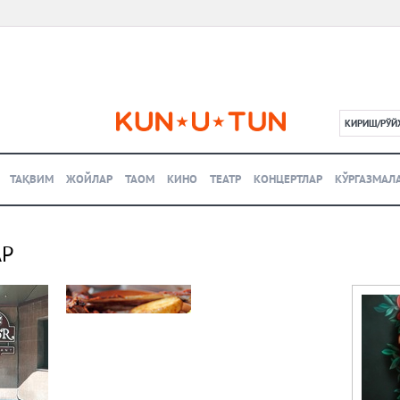
КИРИШ/РЎЙ
L
ТАҚВИМ
ЖОЙЛАР
ТАОМ
КИНО
ТЕАТР
КОНЦЕРТЛАР
КЎРГАЗМАЛ
АР