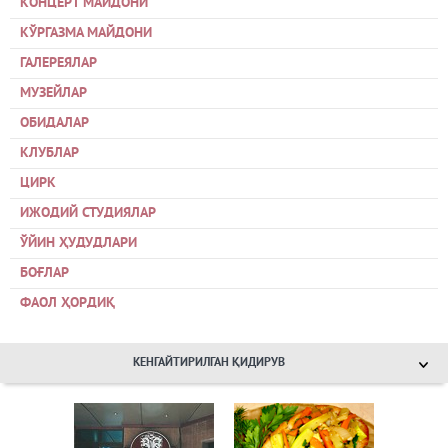
КОНЦЕРТ МАЙДОНИ
КЎРГАЗМА МАЙДОНИ
ГАЛЕРЕЯЛАР
МУЗЕЙЛАР
ОБИДАЛАР
КЛУБЛАР
ЦИРК
ИЖОДИЙ СТУДИЯЛАР
ЎЙИН ҲУДУДЛАРИ
БОҒЛАР
ФАОЛ ҲОРДИҚ
КЕНГАЙТИРИЛГАН ҚИДИРУВ