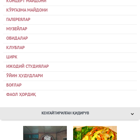
КОНЦЕРТ МАЙДОНИ
КЎРГАЗМА МАЙДОНИ
ГАЛЕРЕЯЛАР
МУЗЕЙЛАР
ОБИДАЛАР
КЛУБЛАР
ЦИРК
ИЖОДИЙ СТУДИЯЛАР
ЎЙИН ҲУДУДЛАРИ
БОҒЛАР
ФАОЛ ҲОРДИҚ
КЕНГАЙТИРИЛГАН ҚИДИРУВ