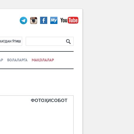
ХАТДАН ЎТИШ
АР
БОЛАЛАРГА
МАҚОЛАЛАР
ФОТОҲИСОБОТ