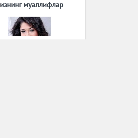
изнинг муаллифлар
Зиёда
Барча муаллифлар