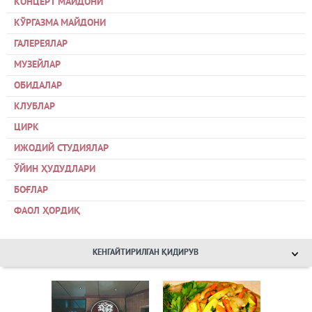
КОНЦЕРТ МАЙДОНИ
КЎРГАЗМА МАЙДОНИ
ГАЛЕРЕЯЛАР
МУЗЕЙЛАР
ОБИДАЛАР
КЛУБЛАР
ЦИРК
ИЖОДИЙ СТУДИЯЛАР
ЎЙИН ҲУДУДЛАРИ
БОҒЛАР
ФАОЛ ҲОРДИҚ
КЕНГАЙТИРИЛГАН ҚИДИРУВ