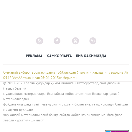
РЕКЛАМА
ҲАМКОРЛАРГА
БИЗ ҲАҚИМИЗДА
Оммавий ахборот воситаси давлат рўйхатидан ўтганлиги ҳақидаги гувоҳнома №
0942 ЎзМАА томонидан 09.01.2013да берилган
© 2013-2020 Барча ҳуқуқлар ҳимоя қилинган. Фотосуратлар, сайт дизайни
(ташқи безаги),
муаллифлик материаллари, ёки сайтда жойлаштирилган бошқа ҳар қандай
материаллардан
фойдаланиш фақат сайт маъмурияти рухсати билан амалга оширилади. Сайтдан
маълумот руҳидаги
ҳар қандай материални олиб бошқа сайтда жойлаштирилганда манбага фаол
ҳавола кўрсатилиши шарт.