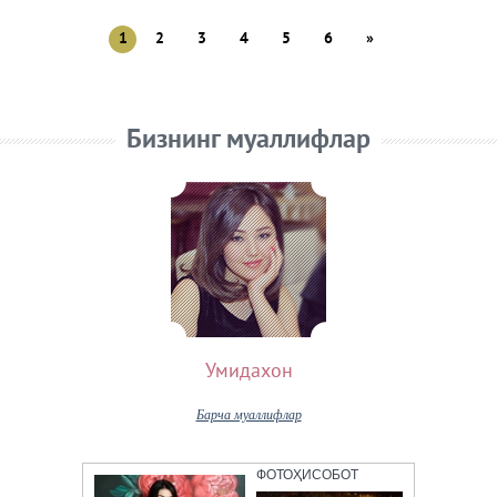
1
2
3
4
5
6
»
Бизнинг муаллифлар
Умидахон
Барча муаллифлар
ФОТОҲИСОБОТ