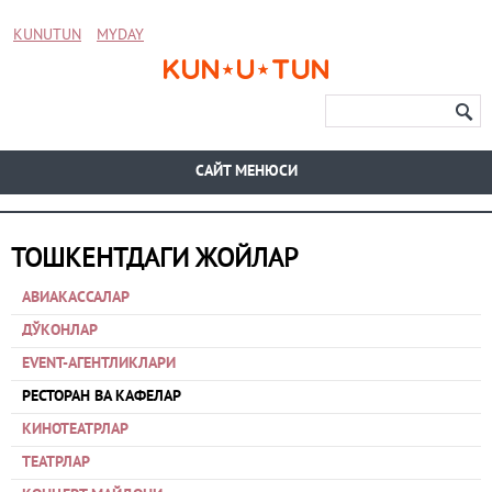
KUNUTUN
MYDAY
CАЙТ МЕНЮСИ
ТОШКЕНТДАГИ ЖОЙЛАР
АВИАКАССАЛАР
ДЎКОНЛАР
EVENT-АГЕНТЛИКЛАРИ
РЕСТОРАН ВА КАФЕЛАР
КИНОТЕАТРЛАР
ТЕАТРЛАР