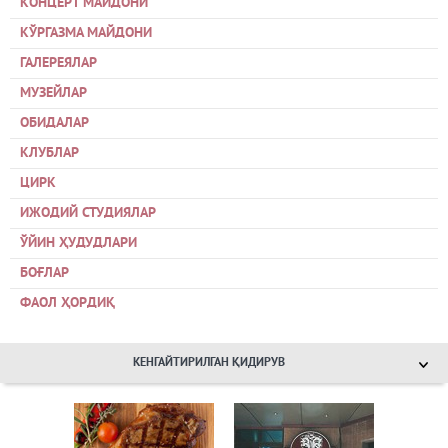
КОНЦЕРТ МАЙДОНИ
КЎРГАЗМА МАЙДОНИ
ГАЛЕРЕЯЛАР
МУЗЕЙЛАР
ОБИДАЛАР
КЛУБЛАР
ЦИРК
ИЖОДИЙ СТУДИЯЛАР
ЎЙИН ҲУДУДЛАРИ
БОҒЛАР
ФАОЛ ҲОРДИҚ
КЕНГАЙТИРИЛГАН ҚИДИРУВ