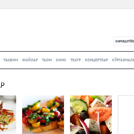
КИРИШ/РЎЙ
L
ТАҚВИМ
ЖОЙЛАР
ТАОМ
КИНО
ТЕАТР
КОНЦЕРТЛАР
КЎРГАЗМАЛ
АР