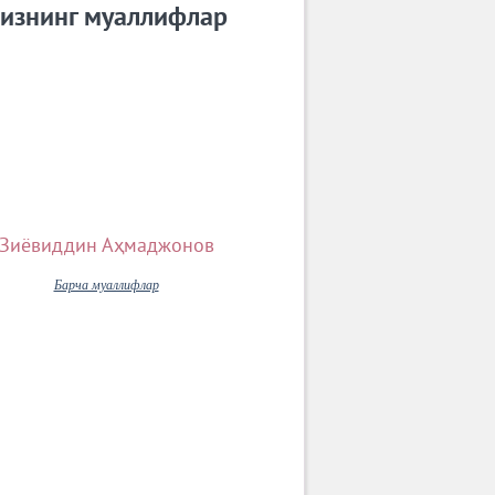
изнинг муаллифлар
Зиёвиддин Аҳмаджонов
Барча муаллифлар