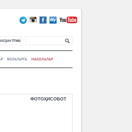
ХАТДАН ЎТИШ
АР
БОЛАЛАРГА
МАҚОЛАЛАР
ФОТОҲИСОБОТ