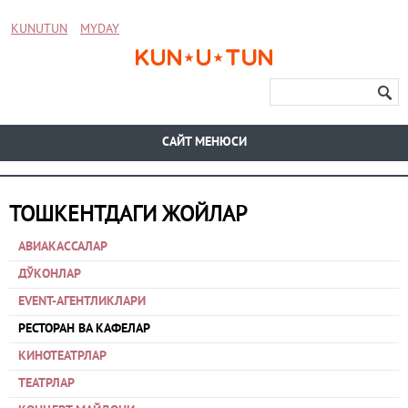
KUNUTUN
MYDAY
CАЙТ МЕНЮСИ
ТОШКЕНТДАГИ ЖОЙЛАР
АВИАКАССАЛАР
ДЎКОНЛАР
EVENT-АГЕНТЛИКЛАРИ
РЕСТОРАН ВА КАФЕЛАР
КИНОТЕАТРЛАР
ТЕАТРЛАР