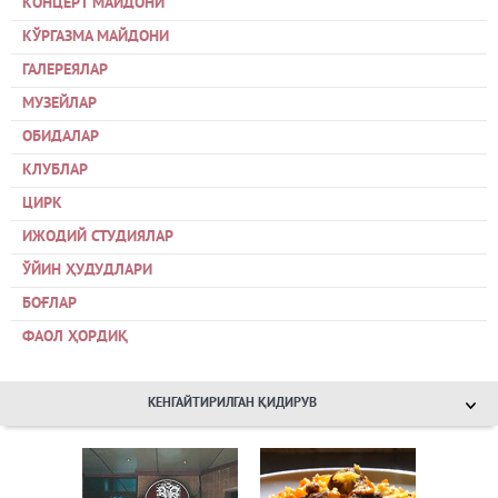
КОНЦЕРТ МАЙДОНИ
КЎРГАЗМА МАЙДОНИ
ГАЛЕРЕЯЛАР
МУЗЕЙЛАР
ОБИДАЛАР
КЛУБЛАР
ЦИРК
ИЖОДИЙ СТУДИЯЛАР
ЎЙИН ҲУДУДЛАРИ
БОҒЛАР
ФАОЛ ҲОРДИҚ
КЕНГАЙТИРИЛГАН ҚИДИРУВ