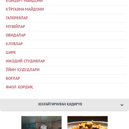
КОНЦЕРТ МАЙДОНИ
КЎРГАЗМА МАЙДОНИ
ГАЛЕРЕЯЛАР
МУЗЕЙЛАР
ОБИДАЛАР
КЛУБЛАР
ЦИРК
ИЖОДИЙ СТУДИЯЛАР
ЎЙИН ҲУДУДЛАРИ
БОҒЛАР
ФАОЛ ҲОРДИҚ
КЕНГАЙТИРИЛГАН ҚИДИРУВ