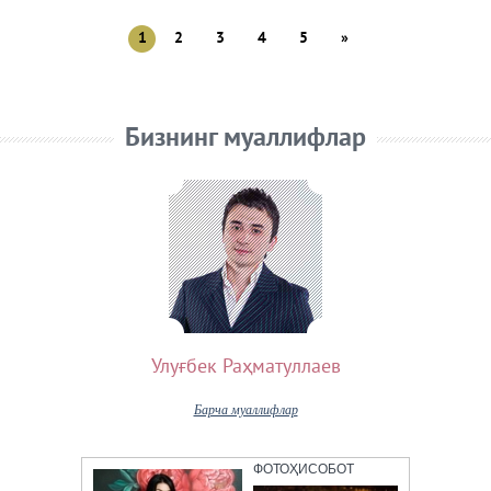
1
2
3
4
5
»
Бизнинг муаллифлар
Улуғбек Раҳматуллаев
Барча муаллифлар
ФОТОҲИСОБОТ