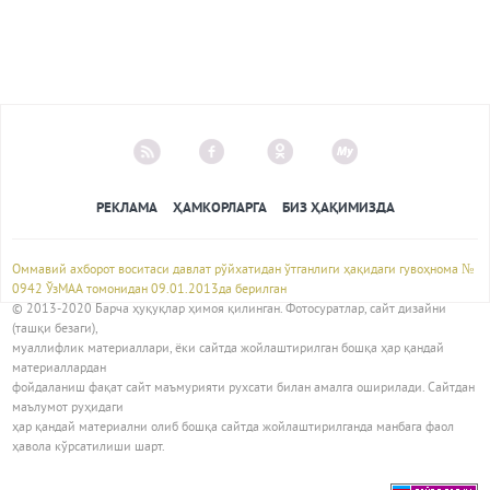
РЕКЛАМА
ҲАМКОРЛАРГА
БИЗ ҲАҚИМИЗДА
Оммавий ахборот воситаси давлат рўйхатидан ўтганлиги ҳақидаги гувоҳнома №
0942 ЎзМАА томонидан 09.01.2013да берилган
© 2013-2020 Барча ҳуқуқлар ҳимоя қилинган. Фотосуратлар, сайт дизайни
(ташқи безаги),
муаллифлик материаллари, ёки сайтда жойлаштирилган бошқа ҳар қандай
материаллардан
фойдаланиш фақат сайт маъмурияти рухсати билан амалга оширилади. Сайтдан
маълумот руҳидаги
ҳар қандай материални олиб бошқа сайтда жойлаштирилганда манбага фаол
ҳавола кўрсатилиши шарт.