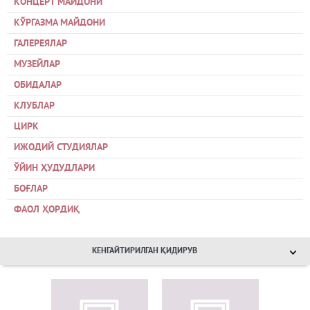
КОНЦЕРТ МАЙДОНИ
КЎРГАЗМА МАЙДОНИ
ГАЛЕРЕЯЛАР
МУЗЕЙЛАР
ОБИДАЛАР
КЛУБЛАР
ЦИРК
ИЖОДИЙ СТУДИЯЛАР
ЎЙИН ҲУДУДЛАРИ
БОҒЛАР
ФАОЛ ҲОРДИҚ
КЕНГАЙТИРИЛГАН ҚИДИРУВ