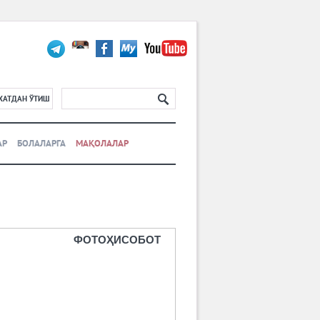
ХАТДАН ЎТИШ
АР
БОЛАЛАРГА
МАҚОЛАЛАР
ФОТОҲИСОБОТ