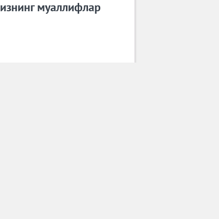
изнинг муаллифлар
Зиёвиддин Аҳмаджонов
Барча муаллифлар