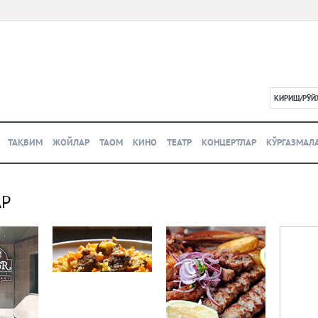
КИРИШ/РЎЙ
L
ТАҚВИМ
ЖОЙЛАР
ТАОМ
КИНО
ТЕАТР
КОНЦЕРТЛАР
КЎРГАЗМАЛ
АР