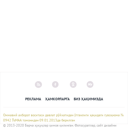
РЕКЛАМА
ҲАМКОРЛАРГА
БИЗ ҲАҚИМИЗДА
Оммавий ахборот воситаси давлат рўйхатидан ўтганлиги ҳақидаги гувоҳнома №
0942 ЎзМАА томонидан 09.01.2013да берилган
© 2013-2020 Барча ҳуқуқлар ҳимоя қилинган. Фотосуратлар, сайт дизайни