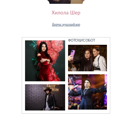
Хилола Шер
Барча муаллифлар
ФОТОҲИСОБОТ