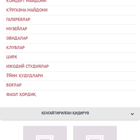
КОНЦЕРТ МАЙДОНИ
КЎРГАЗМА МАЙДОНИ
ГАЛЕРЕЯЛАР
МУЗЕЙЛАР
ОБИДАЛАР
КЛУБЛАР
ЦИРК
ИЖОДИЙ СТУДИЯЛАР
ЎЙИН ҲУДУДЛАРИ
БОҒЛАР
ФАОЛ ҲОРДИҚ
КЕНГАЙТИРИЛГАН ҚИДИРУВ