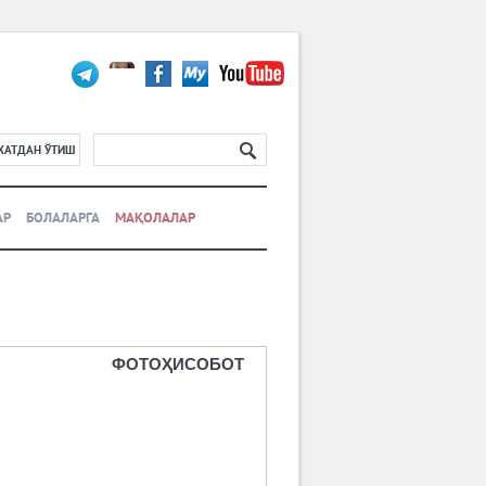
ХАТДАН ЎТИШ
АР
БОЛАЛАРГА
МАҚОЛАЛАР
ФОТОҲИСОБОТ