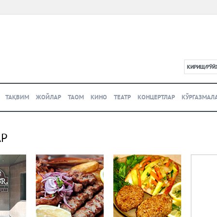
КИРИШ/РЎЙ
L
ТАҚВИМ
ЖОЙЛАР
ТАОМ
КИНО
ТЕАТР
КОНЦЕРТЛАР
КЎРГАЗМАЛ
АР