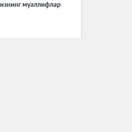
изнинг муаллифлар
Шади Туйчиева
Барча муаллифлар