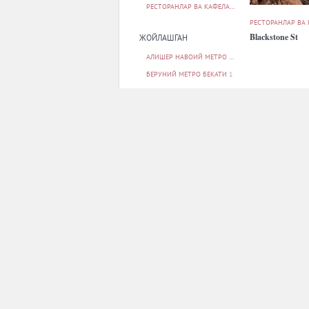
РЕСТОРАНЛАР ВА КАФЕЛАР
30
РЕСТОРАНЛАР ВА
Blackstone St
ЖОЙЛАШГАН
АЛИШЕР НАВОИЙ МЕТРО БЕКАТИ
2
БЕРУНИЙ МЕТРО БЕКАТИ
1
БУНЁДКОР МЕТРО БЕКАТИ
1
МИЛЛИЙ БОҒ МЕТРО БЕКАТИ
1
МИНГ ЎРИК МЕТРО БЕКАТИ
1
БАРЧАСИ
РЕСТОРАНЛАР ВА
ПАРКОВКА
Cookbook
ЙУҚ
9
БОР
20