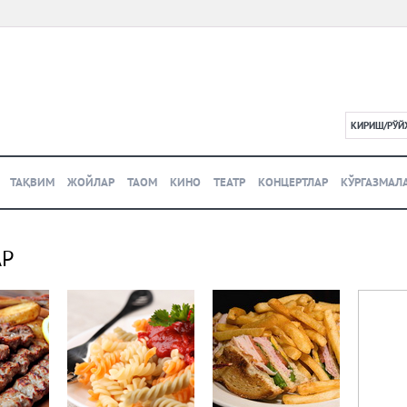
КИРИШ/РЎЙ
L
ТАҚВИМ
ЖОЙЛАР
ТАОМ
КИНО
ТЕАТР
КОНЦЕРТЛАР
КЎРГАЗМАЛ
АР