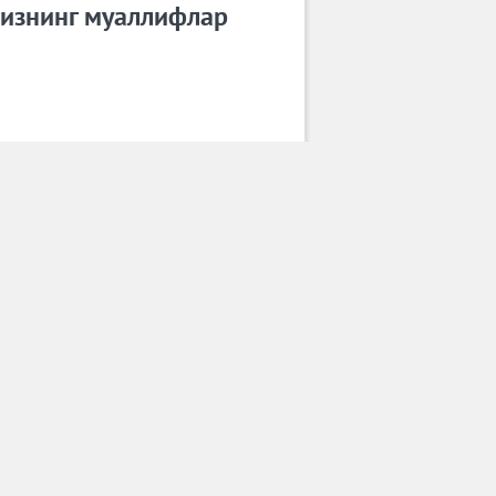
изнинг муаллифлар
САРДОР МИЛАНО
Барча муаллифлар