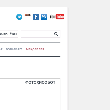
ХАТДАН ЎТИШ
АР
БОЛАЛАРГА
МАҚОЛАЛАР
ФОТОҲИСОБОТ