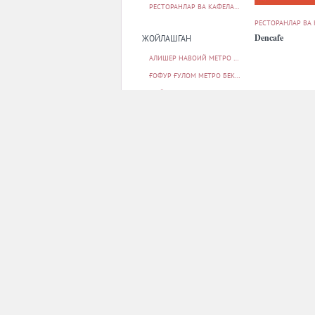
РЕСТОРАНЛАР ВА КАФЕЛАР
20
РЕСТОРАНЛАР ВА
Dencafe
ЖОЙЛАШГАН
АЛИШЕР НАВОИЙ МЕТРО БЕКАТИ
1
ҒОФУР ҒУЛОМ МЕТРО БЕКАТИ
2
ШАЙХОНТОҲУР ТУМАНИ
17
ПАРКОВКА
БОР
20
РЕСТОРАНЛАР ВА
Farovon