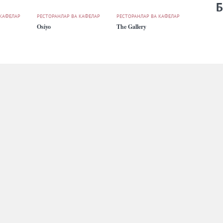
Б
 КАФЕЛАР
РЕСТОРАНЛАР ВА КАФЕЛАР
РЕСТОРАНЛАР ВА КАФЕЛАР
Osiyo
The Gallery
РЕКЛАМА
ҲАМКОРЛАРГА
БИЗ ҲАҚИМИЗДА