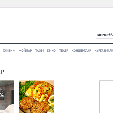
КИРИШ/РЎЙ
L
ТАҚВИМ
ЖОЙЛАР
ТАОМ
КИНО
ТЕАТР
КОНЦЕРТЛАР
КЎРГАЗМАЛ
АР