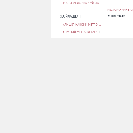
РЕСТОРАНЛАР ВА КАФЕЛАР
9
РЕСТОРАНЛАР ВА
Multi MaFé
ЖОЙЛАШГАН
АЛИШЕР НАВОИЙ МЕТРО БЕКАТИ
1
БЕРУНИЙ МЕТРО БЕКАТИ
1
БУНЁДКОР МЕТРО БЕКАТИ
1
МИЛЛИЙ БОҒ МЕТРО БЕКАТИ
1
МИНГ ЎРИК МЕТРО БЕКАТИ
1
БАРЧАСИ
ПАРКОВКА
ЙУҚ
9