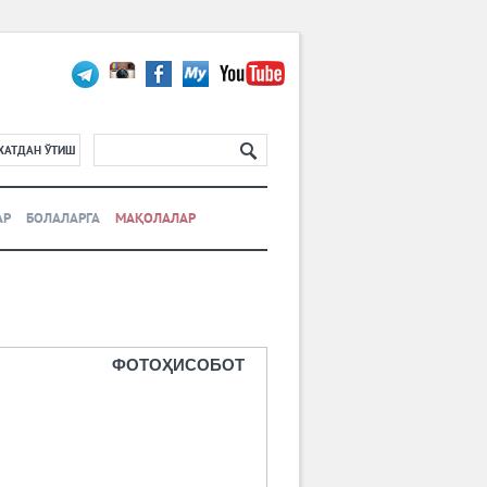
ХАТДАН ЎТИШ
АР
БОЛАЛАРГА
МАҚОЛАЛАР
ФОТОҲИСОБОТ