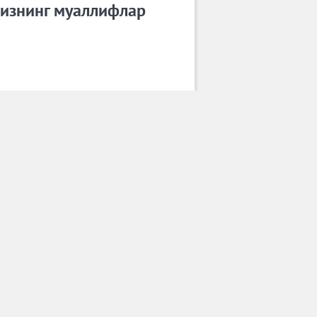
изнинг муаллифлар
Рухшона
Барча муаллифлар