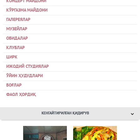
КОНЦЕРТ МАЙДОНИ
КЎРГАЗМА МАЙДОНИ
ГАЛЕРЕЯЛАР
МУЗЕЙЛАР
ОБИДАЛАР
КЛУБЛАР
ЦИРК
ИЖОДИЙ СТУДИЯЛАР
ЎЙИН ҲУДУДЛАРИ
БОҒЛАР
ФАОЛ ҲОРДИҚ
КЕНГАЙТИРИЛГАН ҚИДИРУВ