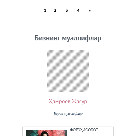
1
2
3
4
»
Бизнинг муаллифлар
Ҳамроев Жасур
Барча муаллифлар
ФОТОҲИСОБОТ