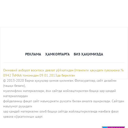
РЕКЛАМА
ҲАМКОРЛАРГА
БИЗ ҲАҚИМИЗДА
Оммавий ахборот воситаси давлат рўйхатидан ўтганлиги ҳақидаги гувоҳнома №
0942 ЎзМАА томонидан 09.01.2013да берилган
© 2013-2020 Барча ҳуқуқлар ҳимоя қилинган. Фотосуратлар, сайт дизайни
(ташқи безаги),
муаллифлик материаллари, ёки сайтда жойлаштирилган бошқа ҳар қандай
материаллардан
фойдаланиш фақат сайт маъмурияти рухсати билан амалга оширилади. Сайтдан
маълумот руҳидаги
ҳар қандай материални олиб бошқа сайтда жойлаштирилганда манбага фаол
ҳавола кўрсатилиши шарт.