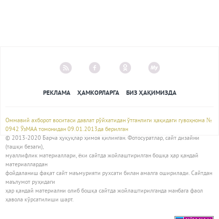
РЕКЛАМА
ҲАМКОРЛАРГА
БИЗ ҲАҚИМИЗДА
Оммавий ахборот воситаси давлат рўйхатидан ўтганлиги ҳақидаги гувоҳнома №
0942 ЎзМАА томонидан 09.01.2013да берилган
© 2013-2020 Барча ҳуқуқлар ҳимоя қилинган. Фотосуратлар, сайт дизайни
(ташқи безаги),
муаллифлик материаллари, ёки сайтда жойлаштирилган бошқа ҳар қандай
материаллардан
фойдаланиш фақат сайт маъмурияти рухсати билан амалга оширилади. Сайтдан
маълумот руҳидаги
ҳар қандай материални олиб бошқа сайтда жойлаштирилганда манбага фаол
ҳавола кўрсатилиши шарт.