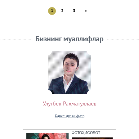
1
2
3
»
Бизнинг муаллифлар
Улуғбек Раҳматуллаев
Барча муаллифлар
ФОТОҲИСОБОТ