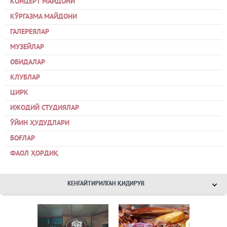
КОНЦЕРТ МАЙДОНИ
КЎРГАЗМА МАЙДОНИ
ГАЛЕРЕЯЛАР
МУЗЕЙЛАР
ОБИДАЛАР
КЛУБЛАР
ЦИРК
ИЖОДИЙ СТУДИЯЛАР
ЎЙИН ҲУДУДЛАРИ
БОҒЛАР
ФАОЛ ҲОРДИҚ
КЕНГАЙТИРИЛГАН ҚИДИРУВ