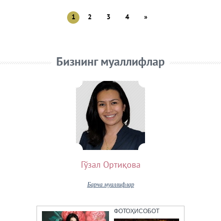
1
2
3
4
»
Бизнинг муаллифлар
Гўзал Ортиқова
Барча муаллифлар
ФОТОҲИСОБОТ