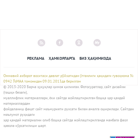
РЕКЛАМА
ҲАМКОРЛАРГА
БИЗ ҲАҚИМИЗДА
Оммавий ахборот воситаси давлат рўйхатидан ўтганлиги ҳақидаги гувоҳнома №
0942 ЎзМАА томонидан 09.01.2013да берилган
© 2013-2020 Барча ҳуқуқлар ҳимоя қилинган. Фотосуратлар, сайт дизайни
(ташқи безаги),
муаллифлик материаллари, ёки сайтда жойлаштирилган бошқа ҳар қандай
материаллардан
фойдаланиш фақат сайт маъмурияти рухсати билан амалга оширилади. Сайтдан
маълумот руҳидаги
ҳар қандай материални олиб бошқа сайтда жойлаштирилганда манбага фаол
ҳавола кўрсатилиши шарт.