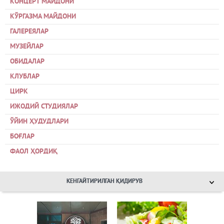
КОНЦЕРТ МАЙДОНИ
КЎРГАЗМА МАЙДОНИ
ГАЛЕРЕЯЛАР
МУЗЕЙЛАР
ОБИДАЛАР
КЛУБЛАР
ЦИРК
ИЖОДИЙ СТУДИЯЛАР
ЎЙИН ҲУДУДЛАРИ
БОҒЛАР
ФАОЛ ҲОРДИҚ
КЕНГАЙТИРИЛГАН ҚИДИРУВ