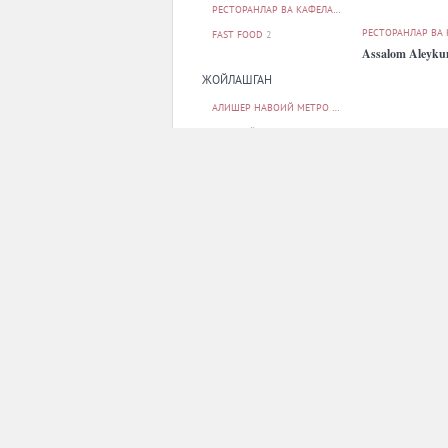
РЕСТОРАНЛАР ВА КАФЕЛАР
50
РЕСТОРАНЛАР ВА
FAST FOOD
2
Assalom Aleyk
ЖОЙЛАШГАН
АЛИШЕР НАВОИЙ МЕТРО БЕКАТИ
2
БЕРУНИЙ МЕТРО БЕКАТИ
1
БУНЁДКОР МЕТРО БЕКАТИ
1
МИЛЛИЙ БОҒ МЕТРО БЕКАТИ
1
МИНГ ЎРИК МЕТРО БЕКАТИ
1
БАРЧАСИ
РЕСТОРАНЛАР ВА
Bier Regen
ПАРКОВКА
ЙУҚ
13
БОР
38