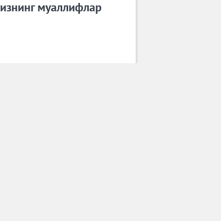
изнинг муаллифлар
Ҳамроев Жасур
Барча муаллифлар