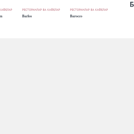
Б
 КАФЕЛАР
РЕСТОРАНЛАР ВА КАФЕЛАР
РЕСТОРАНЛАР ВА КАФЕЛАР
um
Barlos
Barocco
 КАФЕЛАР
РЕСТОРАНЛАР ВА КАФЕЛАР
FAST FOOD
Black Bear Kofi
Black.uz