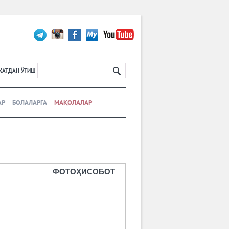
ХАТДАН ЎТИШ
АР
БОЛАЛАРГА
МАҚОЛАЛАР
ФОТОҲИСОБОТ