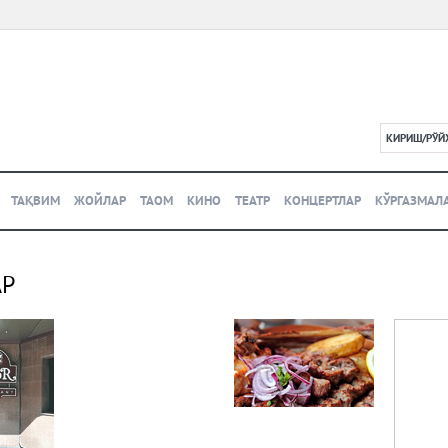
КИРИШ/РЎЙ
L
ТАҚВИМ
ЖОЙЛАР
ТАОМ
КИНО
ТЕАТР
КОНЦЕРТЛАР
КЎРГАЗМАЛ
АР