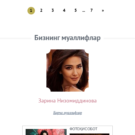
1
2
3
4
5
...
7
»
Бизнинг муаллифлар
Зарина Низомиддинова
Барча муаллифлар
ФОТОҲИСОБОТ