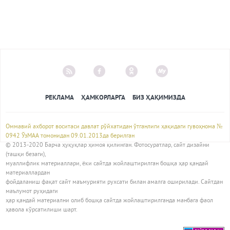
РЕКЛАМА
ҲАМКОРЛАРГА
БИЗ ҲАҚИМИЗДА
Оммавий ахборот воситаси давлат рўйхатидан ўтганлиги ҳақидаги гувоҳнома №
0942 ЎзМАА томонидан 09.01.2013да берилган
© 2013-2020 Барча ҳуқуқлар ҳимоя қилинган. Фотосуратлар, сайт дизайни
(ташқи безаги),
муаллифлик материаллари, ёки сайтда жойлаштирилган бошқа ҳар қандай
материаллардан
фойдаланиш фақат сайт маъмурияти рухсати билан амалга оширилади. Сайтдан
маълумот руҳидаги
ҳар қандай материални олиб бошқа сайтда жойлаштирилганда манбага фаол
ҳавола кўрсатилиши шарт.