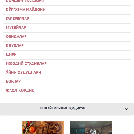
КОНЦЕРТ МАЙДОНИ
КЎРГАЗМА МАЙДОНИ
ГАЛЕРЕЯЛАР
МУЗЕЙЛАР
ОБИДАЛАР
КЛУБЛАР
ЦИРК
ИЖОДИЙ СТУДИЯЛАР
ЎЙИН ҲУДУДЛАРИ
БОҒЛАР
ФАОЛ ҲОРДИҚ
КЕНГАЙТИРИЛГАН ҚИДИРУВ