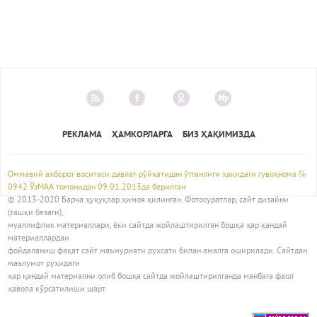
РЕКЛАМА
ҲАМКОРЛАРГА
БИЗ ҲАҚИМИЗДА
Оммавий ахборот воситаси давлат рўйхатидан ўтганлиги ҳақидаги гувоҳнома №
0942 ЎзМАА томонидан 09.01.2013да берилган
© 2013-2020 Барча ҳуқуқлар ҳимоя қилинган. Фотосуратлар, сайт дизайни
(ташқи безаги),
муаллифлик материаллари, ёки сайтда жойлаштирилган бошқа ҳар қандай
материаллардан
фойдаланиш фақат сайт маъмурияти рухсати билан амалга оширилади. Сайтдан
маълумот руҳидаги
ҳар қандай материални олиб бошқа сайтда жойлаштирилганда манбага фаол
ҳавола кўрсатилиши шарт.