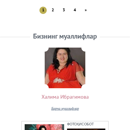
1
2
3
4
»
Бизнинг муаллифлар
Халима Ибрагимова
Барча муаллифлар
ФОТОҲИСОБОТ