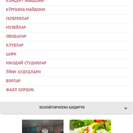
КОНЦЕРТ МАЙДОНИ
КЎРГАЗМА МАЙДОНИ
ГАЛЕРЕЯЛАР
МУЗЕЙЛАР
ОБИДАЛАР
КЛУБЛАР
ЦИРК
ИЖОДИЙ СТУДИЯЛАР
ЎЙИН ҲУДУДЛАРИ
БОҒЛАР
ФАОЛ ҲОРДИҚ
КЕНГАЙТИРИЛГАН ҚИДИРУВ