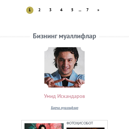
1
2
3
4
5
...
7
»
Бизнинг муаллифлар
Умид Искандаров
Барча муаллифлар
ФОТОҲИСОБОТ