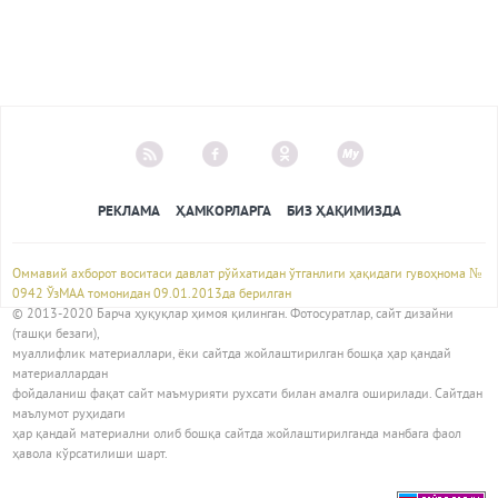
РЕКЛАМА
ҲАМКОРЛАРГА
БИЗ ҲАҚИМИЗДА
Оммавий ахборот воситаси давлат рўйхатидан ўтганлиги ҳақидаги гувоҳнома №
0942 ЎзМАА томонидан 09.01.2013да берилган
© 2013-2020 Барча ҳуқуқлар ҳимоя қилинган. Фотосуратлар, сайт дизайни
(ташқи безаги),
муаллифлик материаллари, ёки сайтда жойлаштирилган бошқа ҳар қандай
материаллардан
фойдаланиш фақат сайт маъмурияти рухсати билан амалга оширилади. Сайтдан
маълумот руҳидаги
ҳар қандай материални олиб бошқа сайтда жойлаштирилганда манбага фаол
ҳавола кўрсатилиши шарт.