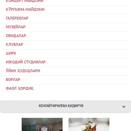
КОНЦЕРТ МАЙДОНИ
КЎРГАЗМА МАЙДОНИ
ГАЛЕРЕЯЛАР
МУЗЕЙЛАР
ОБИДАЛАР
КЛУБЛАР
ЦИРК
ИЖОДИЙ СТУДИЯЛАР
ЎЙИН ҲУДУДЛАРИ
БОҒЛАР
ФАОЛ ҲОРДИҚ
КЕНГАЙТИРИЛГАН ҚИДИРУВ