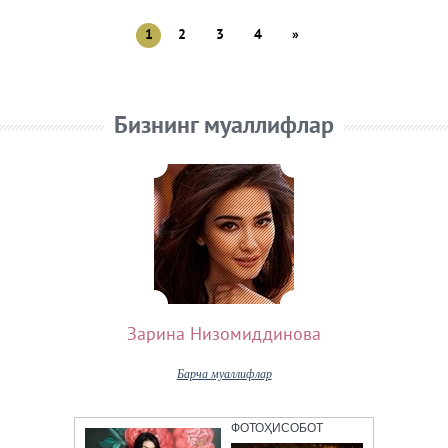
1
2
3
4
»
Бизнинг муаллифлар
Зарина Низомиддинова
Барча муаллифлар
ФОТОҲИСОБОТ