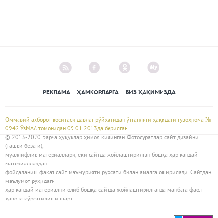
РЕКЛАМА
ҲАМКОРЛАРГА
БИЗ ҲАҚИМИЗДА
Оммавий ахборот воситаси давлат рўйхатидан ўтганлиги ҳақидаги гувоҳнома №
0942 ЎзМАА томонидан 09.01.2013да берилган
© 2013-2020 Барча ҳуқуқлар ҳимоя қилинган. Фотосуратлар, сайт дизайни
(ташқи безаги),
муаллифлик материаллари, ёки сайтда жойлаштирилган бошқа ҳар қандай
материаллардан
фойдаланиш фақат сайт маъмурияти рухсати билан амалга оширилади. Сайтдан
маълумот руҳидаги
ҳар қандай материални олиб бошқа сайтда жойлаштирилганда манбага фаол
ҳавола кўрсатилиши шарт.