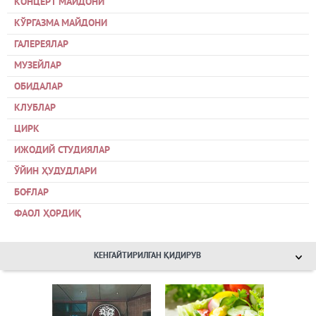
КОНЦЕРТ МАЙДОНИ
КЎРГАЗМА МАЙДОНИ
ГАЛЕРЕЯЛАР
МУЗЕЙЛАР
ОБИДАЛАР
КЛУБЛАР
ЦИРК
ИЖОДИЙ СТУДИЯЛАР
ЎЙИН ҲУДУДЛАРИ
БОҒЛАР
ФАОЛ ҲОРДИҚ
КЕНГАЙТИРИЛГАН ҚИДИРУВ