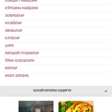
КОНЦЕРТ МАЙДОНИ
КЎРГАЗМА МАЙДОНИ
ГАЛЕРЕЯЛАР
МУЗЕЙЛАР
ОБИДАЛАР
КЛУБЛАР
ЦИРК
ИЖОДИЙ СТУДИЯЛАР
ЎЙИН ҲУДУДЛАРИ
БОҒЛАР
ФАОЛ ҲОРДИҚ
КЕНГАЙТИРИЛГАН ҚИДИРУВ