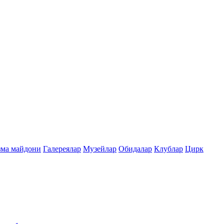
зма майдони
Галереялар
Музейлар
Обидалар
Клублар
Цирк