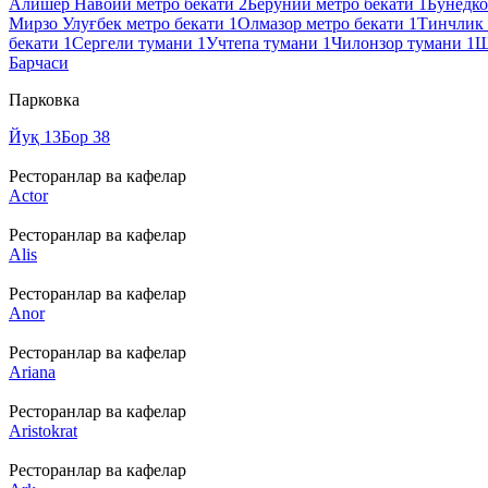
Алишер Навоий метро бекати
2
Беруний метро бекати
1
Бунёдко
Мирзо Улуғбек метро бекати
1
Олмазор метро бекати
1
Тинчлик 
бекати
1
Сергели тумани
1
Учтепа тумани
1
Чилонзор тумани
1
Ш
Барчаси
Парковка
Йуқ
13
Бор
38
Ресторанлар ва кафелар
Actor
Ресторанлар ва кафелар
Alis
Ресторанлар ва кафелар
Anor
Ресторанлар ва кафелар
Ariana
Ресторанлар ва кафелар
Aristokrat
Ресторанлар ва кафелар