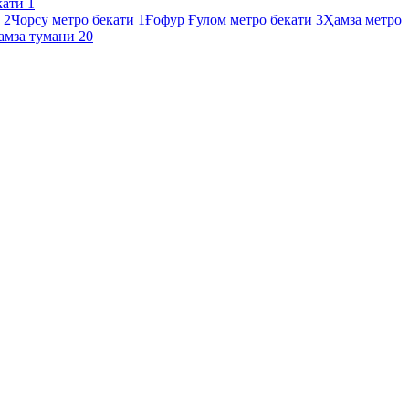
кати
1
и
2
Чорсу метро бекати
1
Ғофур Ғулом метро бекати
3
Ҳамза метро
амза тумани
20