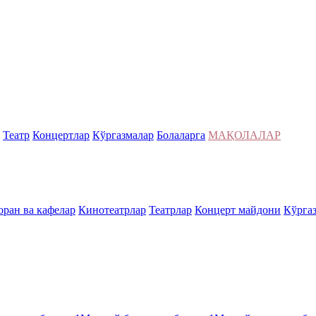
Театр
Концертлар
Кўргазмалар
Болаларга
МАҚОЛАЛАР
оран ва кафелар
Кинотеатрлар
Театрлар
Концерт майдони
Кўрга