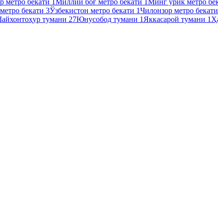
р метро бекати
1
Миллий боғ метро бекати
1
Минг ўрик метро бе
метро бекати
3
Ўзбекистон метро бекати
1
Чилонзор метро бекат
айхонтоҳур тумани
27
Юнусобод тумани
1
Яккасарой тумани
1
Ҳ