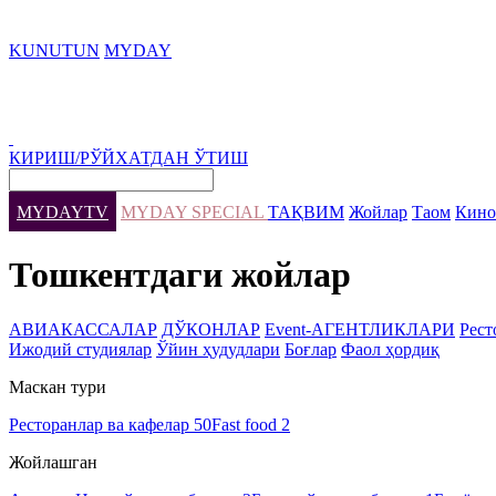
KUNUTUN
MYDAY
КИРИШ/РЎЙХАТДАН ЎТИШ
MYDAYTV
MYDAY SPECIAL
ТАҚВИМ
Жойлар
Таом
Кино
Тошкентдаги жойлар
АВИАКАССАЛАР
ДЎКОНЛАР
Event-АГЕНТЛИКЛАРИ
Рест
Ижодий студиялар
Ўйин ҳудудлари
Боғлар
Фаол ҳордиқ
Маскан тури
Ресторанлар ва кафелар
50
Fast food
2
Жойлашган