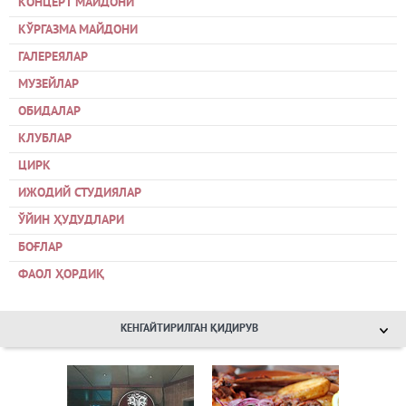
КОНЦЕРТ МАЙДОНИ
КЎРГАЗМА МАЙДОНИ
ГАЛЕРЕЯЛАР
МУЗЕЙЛАР
ОБИДАЛАР
КЛУБЛАР
ЦИРК
ИЖОДИЙ СТУДИЯЛАР
ЎЙИН ҲУДУДЛАРИ
БОҒЛАР
ФАОЛ ҲОРДИҚ
КЕНГАЙТИРИЛГАН ҚИДИРУВ