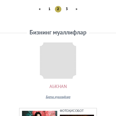
«
1
2
3
»
Бизнинг муаллифлар
AliKHAN
Барча муаллифлар
ФОТОҲИСОБОТ