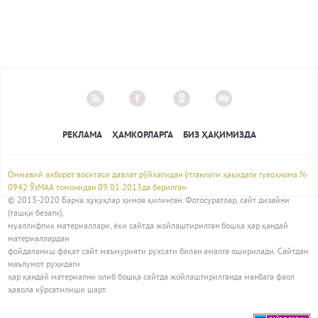
РЕКЛАМА
ҲАМКОРЛАРГА
БИЗ ҲАҚИМИЗДА
Оммавий ахборот воситаси давлат рўйхатидан ўтганлиги ҳақидаги гувоҳнома №
0942 ЎзМАА томонидан 09.01.2013да берилган
© 2013-2020 Барча ҳуқуқлар ҳимоя қилинган. Фотосуратлар, сайт дизайни
(ташқи безаги),
муаллифлик материаллари, ёки сайтда жойлаштирилган бошқа ҳар қандай
материаллардан
фойдаланиш фақат сайт маъмурияти рухсати билан амалга оширилади. Сайтдан
маълумот руҳидаги
ҳар қандай материални олиб бошқа сайтда жойлаштирилганда манбага фаол
ҳавола кўрсатилиши шарт.