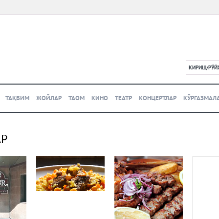
КИРИШ/РЎЙ
L
ТАҚВИМ
ЖОЙЛАР
ТАОМ
КИНО
ТЕАТР
КОНЦЕРТЛАР
КЎРГАЗМАЛ
АР