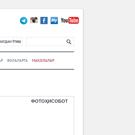
ХАТДАН ЎТИШ
АР
БОЛАЛАРГА
МАҚОЛАЛАР
ФОТОҲИСОБОТ