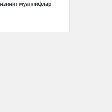
изнинг муаллифлар
Дилдора Қосимова
Барча муаллифлар