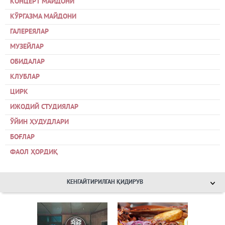
КОНЦЕРТ МАЙДОНИ
КЎРГАЗМА МАЙДОНИ
ГАЛЕРЕЯЛАР
МУЗЕЙЛАР
ОБИДАЛАР
КЛУБЛАР
ЦИРК
ИЖОДИЙ СТУДИЯЛАР
ЎЙИН ҲУДУДЛАРИ
БОҒЛАР
ФАОЛ ҲОРДИҚ
КЕНГАЙТИРИЛГАН ҚИДИРУВ