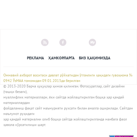
РЕКЛАМА
ҲАМКОРЛАРГА
БИЗ ҲАҚИМИЗДА
Оммавий ахборот воситаси давлат рўйхатидан ўтганлиги ҳақидаги гувоҳнома №
0942 ЎзМАА томонидан 09.01.2013да берилган
© 2013-2020 Барча ҳуқуқлар ҳимоя қилинган. Фотосуратлар, сайт дизайни
(ташқи безаги),
муаллифлик материаллари, ёки сайтда жойлаштирилган бошқа ҳар қандай
материаллардан
фойдаланиш фақат сайт маъмурияти рухсати билан амалга оширилади. Сайтдан
маълумот руҳидаги
ҳар қандай материални олиб бошқа сайтда жойлаштирилганда манбага фаол
ҳавола кўрсатилиши шарт.