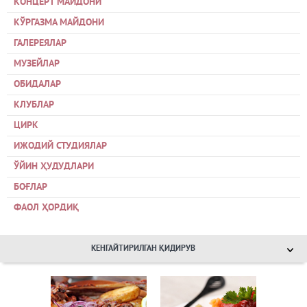
КОНЦЕРТ МАЙДОНИ
КЎРГАЗМА МАЙДОНИ
ГАЛЕРЕЯЛАР
МУЗЕЙЛАР
ОБИДАЛАР
КЛУБЛАР
ЦИРК
ИЖОДИЙ СТУДИЯЛАР
ЎЙИН ҲУДУДЛАРИ
БОҒЛАР
ФАОЛ ҲОРДИҚ
КЕНГАЙТИРИЛГАН ҚИДИРУВ