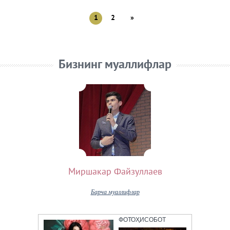
1
2
»
Бизнинг муаллифлар
Миршакар Файзуллаев
Барча муаллифлар
ФОТОҲИСОБОТ