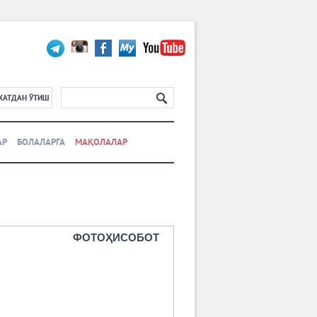
ХАТДАН ЎТИШ
АР
БОЛАЛАРГА
МАҚОЛАЛАР
ФОТОҲИСОБОТ