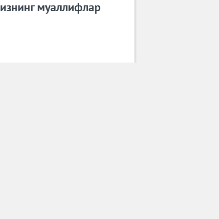
изнинг муаллифлар
AliKHAN
Барча муаллифлар