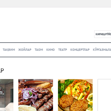
КИРИШ/РЎЙ
L
ТАҚВИМ
ЖОЙЛАР
ТАОМ
КИНО
ТЕАТР
КОНЦЕРТЛАР
КЎРГАЗМАЛ
АР