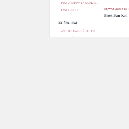
РЕСТОРАНЛАР ВА КАФЕЛАР
38
РЕСТОРАНЛАР ВА
FAST FOOD
1
Black Bear Kofi
ЖОЙЛАШГАН
АЛИШЕР НАВОИЙ МЕТРО БЕКАТИ
2
БЕРУНИЙ МЕТРО БЕКАТИ
1
БУНЁДКОР МЕТРО БЕКАТИ
5
МИЛЛИЙ БОҒ МЕТРО БЕКАТИ
1
МИНГ ЎРИК МЕТРО БЕКАТИ
1
БАРЧАСИ
РЕСТОРАНЛАР ВА
City Grill
ПАРКОВКА
ЙУҚ
12
БОР
26