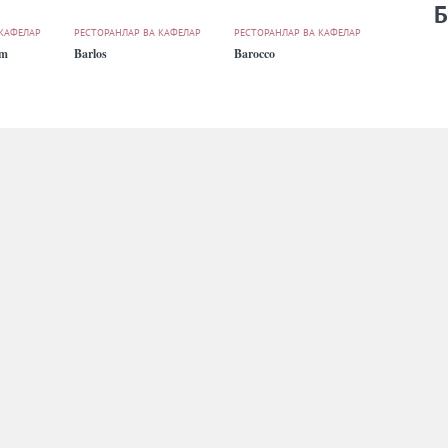
Б
 КАФЕЛАР
РЕСТОРАНЛАР ВА КАФЕЛАР
РЕСТОРАНЛАР ВА КАФЕЛАР
um
Barlos
Barocco
 КАФЕЛАР
FAST FOOD
РЕСТОРАНЛАР ВА КАФЕЛАР
Black.uz
Blackstone St