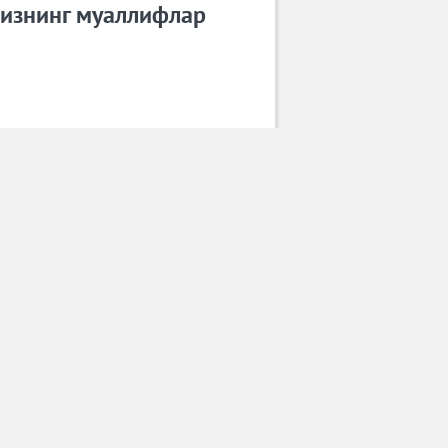
изнинг муаллифлар
БАХТИЁР НАСИМОВ
Барча муаллифлар