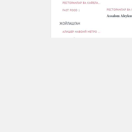
РЕСТОРАНЛАР ВА КАФЕЛАР
50
РЕСТОРАНЛАР ВА
FAST FOOD
1
Assalom Aleyk
ЖОЙЛАШГАН
АЛИШЕР НАВОИЙ МЕТРО БЕКАТИ
2
БЕРУНИЙ МЕТРО БЕКАТИ
1
БУНЁДКОР МЕТРО БЕКАТИ
1
МИЛЛИЙ БОҒ МЕТРО БЕКАТИ
1
МИНГ ЎРИК МЕТРО БЕКАТИ
1
БАРЧАСИ
РЕСТОРАНЛАР ВА
Bier Regen
ПАРКОВКА
ЙУҚ
12
БОР
38