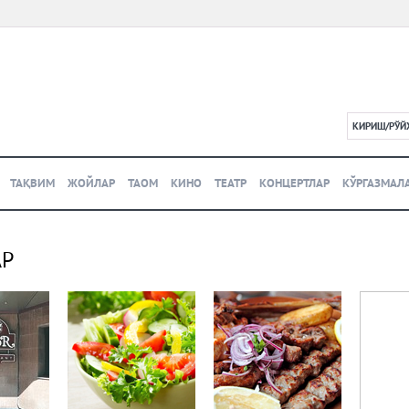
КИРИШ/РЎЙ
L
ТАҚВИМ
ЖОЙЛАР
ТАОМ
КИНО
ТЕАТР
КОНЦЕРТЛАР
КЎРГАЗМАЛ
АР