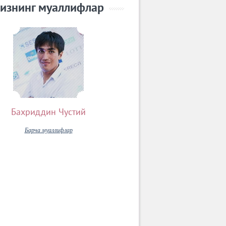
изнинг муаллифлар
Бахриддин Чустий
Барча муаллифлар