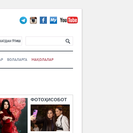
ХАТДАН ЎТИШ
АР
БОЛАЛАРГА
МАҚОЛАЛАР
ФОТОҲИСОБОТ