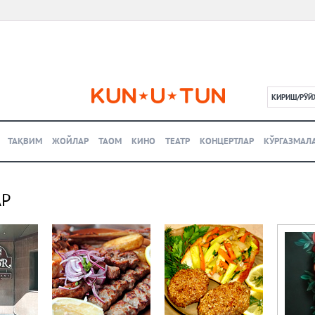
КИРИШ/РЎЙ
L
ТАҚВИМ
ЖОЙЛАР
ТАОМ
КИНО
ТЕАТР
КОНЦЕРТЛАР
КЎРГАЗМАЛ
АР